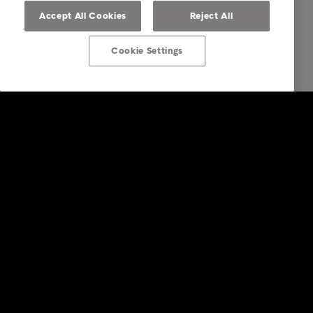
Accept All Cookies
Reject All
Cookie Settings
Post von Intrum erhalten
Über Intrum
FAQ Übersicht
Ihre Optionen