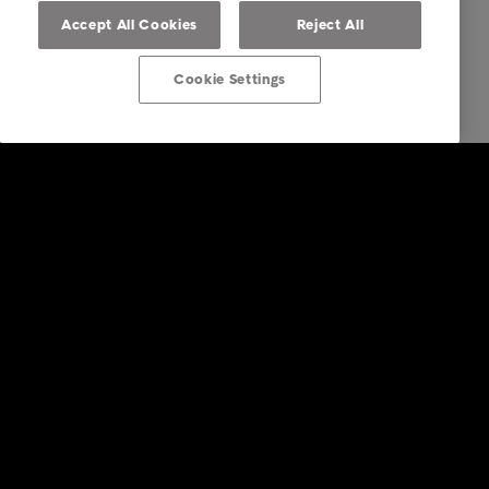
Accept All Cookies
Reject All
Cookie Settings
Post von Intrum erhalten
Über Intrum
FAQ Übersicht
Ihre Optionen