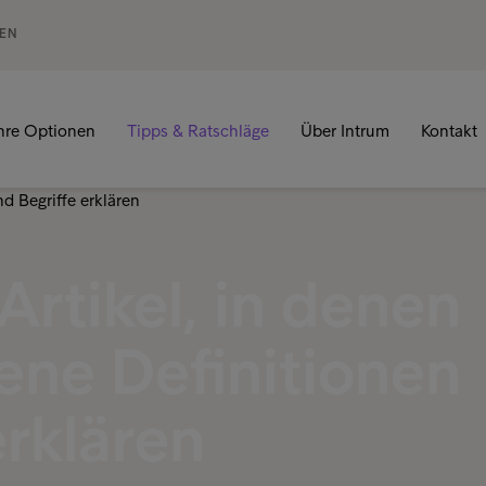
GEN
hre Optionen
Tipps & Ratschläge
Über Intrum
Kontakt
Artikel, in denen
ene Definitionen
erklären