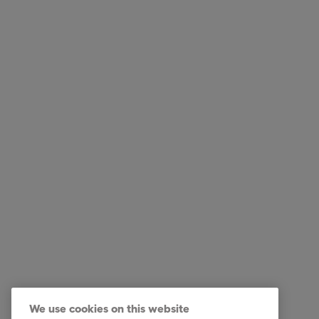
Post von Intrum erhalten
Forderu
Über Intrum
Jetzt be
FAQ Übersicht
Ich habe
Ihre Optionen
Forderun
Tipps & Ratschläge
Ratenza
Download Center
Ich habe
Kontakt
We use cookies on this website