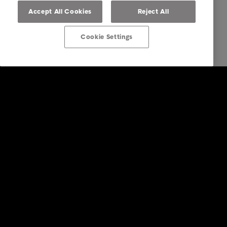
Accept All Cookies
Reject All
Cookie Settings
Post von Intrum erhalten
Über Intrum
FAQ Übersicht
Ihre Optionen