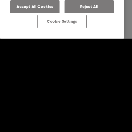
Accept All Cookies
Reject All
Cookie Settings
Post von Intrum erhalten
Über Intrum
FAQ Übersicht
Ihre Optionen