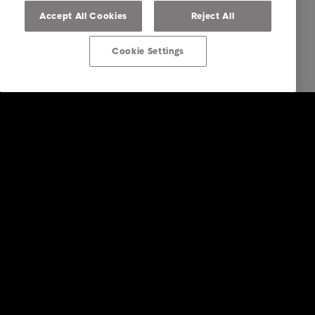
Accept All Cookies
Reject All
Cookie Settings
Post von Intrum erhalten
Über Intrum
FAQ Übersicht
Ihre Optionen