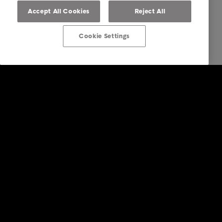
Accept All Cookies
Reject All
Cookie Settings
Post von Intrum erhalten
Über Intrum
FAQ Übersicht
Ihre Optionen