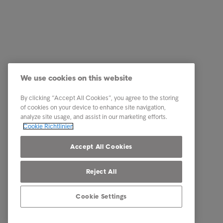
Tipps & Ratschläge
Ratenza
Download Center
Ich habe
Kontakt
We use cookies on this website
By clicking “Accept All Cookies”, you agree to the storing
of cookies on your device to enhance site navigation,
analyze site usage, and assist in our marketing efforts.
Cookie Richtlinien
Accept All Cookies
Reject All
Cookie Settings
© Intrum 2026
Datensch