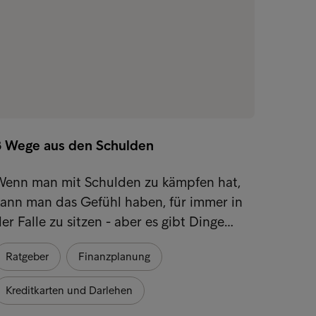
8 Wege aus den Schulden
9 Spar
Wenn man mit Schulden zu kämpfen hat,
Angesi
kann man das Gefühl haben, für immer in
suchen
er Falle zu sitzen - aber es gibt Dinge…
Möglic
Ratgeber
Finanzplanung
Spare
Kreditkarten und Darlehen