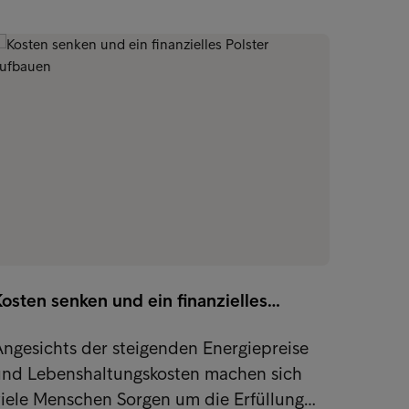
Lifeha
osten senken und ein finanzielles…
Wir be
erford
ngesichts der steigenden Energiepreise
und Di
und Lebenshaltungskosten machen sich
viele Menschen Sorgen um die Erfüllung…
Spare