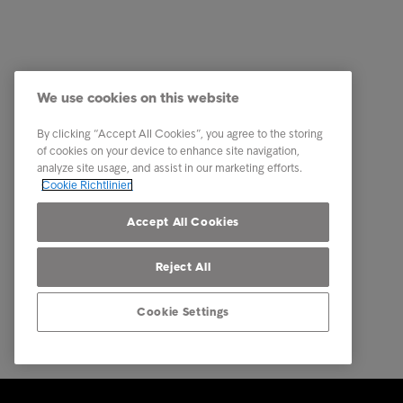
Download Center
Ich habe
Kontakt
We use cookies on this website
By clicking “Accept All Cookies”, you agree to the storing
of cookies on your device to enhance site navigation,
analyze site usage, and assist in our marketing efforts.
Cookie Richtlinien
Accept All Cookies
Reject All
Cookie Settings
© Intrum 2026
Datensch