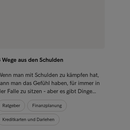
8 Wege aus den Schulden
9 Spar
Wenn man mit Schulden zu kämpfen hat,
Angesi
kann man das Gefühl haben, für immer in
suchen
er Falle zu sitzen - aber es gibt Dinge…
Möglic
Ratgeber
Finanzplanung
Spare
Kreditkarten und Darlehen