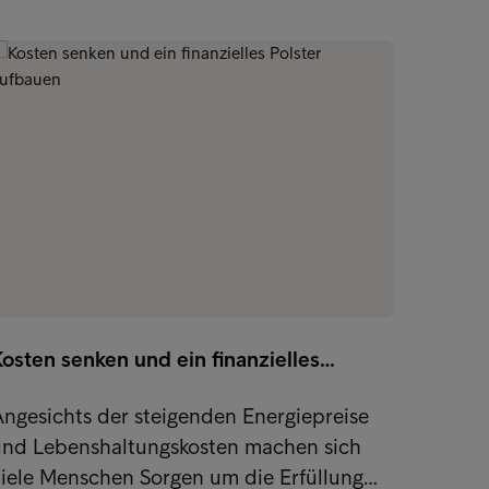
Lifeha
osten senken und ein finanzielles…
Wir be
erford
ngesichts der steigenden Energiepreise
und Di
und Lebenshaltungskosten machen sich
viele Menschen Sorgen um die Erfüllung…
Spare