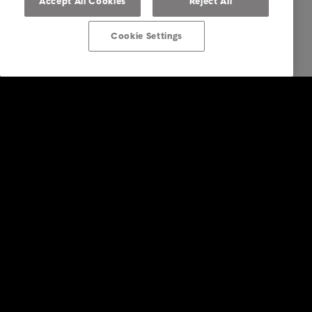
Accept All Cookies
Reject All
Cookie Settings
Über Intrum Deutschland
Business Lösungen
Branchen
Business Kontakt