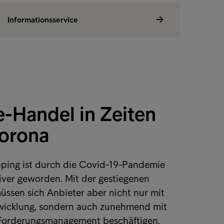
derungsmanagement
Informationsservice
Informat
e-Handel in Zeiten
orona
ping ist durch die Covid-19-Pandemie
iver geworden. Mit der gestiegenen
ssen sich Anbieter aber nicht nur mit
icklung, sondern auch zunehmend mit
 Forderungsmanagement beschäftigen.