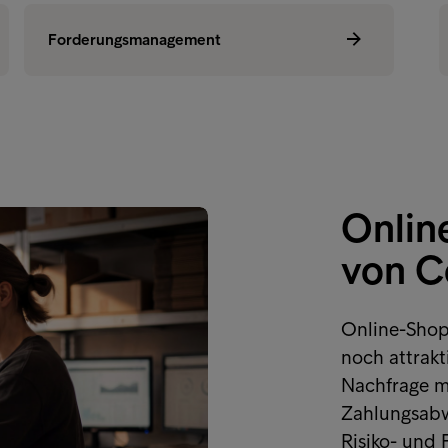
Debitorenmanagement
Forderungsmanagement
For
Onlin
von C
Online-Shop
noch attrakt
Nachfrage mü
Zahlungsabw
Risiko- und