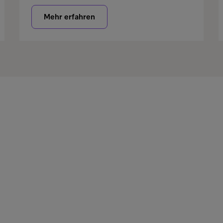
Mehr erfahren
s für Unternehmen
Kon
ngsmanagement
Zah
les Forderungsmanagement
Jetz
ionales Forderungsmanagement
Wha
ional Collections Hub
Intr
ngskauf
Int