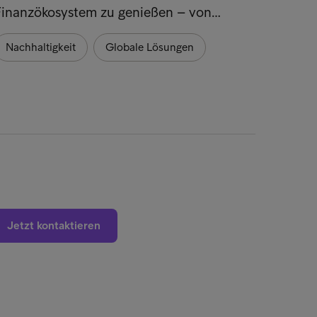
Finanzökosystem zu genießen – von…
Nachh
Nachhaltigkeit
Globale Lösungen
Globa
Jetzt kontaktieren