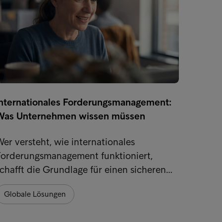
Internationales Forderungsmanagement:
Nachh
Was Unternehmen wissen müssen
Intrum
er versteht, wie internationales
Zahlun
Forderungsmanagement funktioniert,
unsere
chafft die Grundlage für einen sicheren…
Nachh
Globale Lösungen