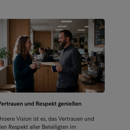
Faire
Vertrauen und Respekt genießen
Wir ha
solide
nsere Vision ist es, das Vertrauen und
Grundl
en Respekt aller Beteiligten im