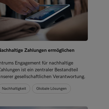
Nachhaltige Zahlungen ermöglichen
Schut
Intrums Engagement für nachhaltige
Es ist
ahlungen ist ein zentraler Bestandteil
Situat
nserer gesellschaftlichen Verantwortung.
dass s
Nachhaltigkeit
Globale Lösungen
Nachh