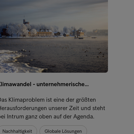
Klimawandel - unternehmerische…
Wir v
as Klimaproblem ist eine der größten
erausforderungen unserer Zeit und steht
Mensch
ei Intrum ganz oben auf der Agenda.
Zahlun
mit E
Nachhaltigkeit
Globale Lösungen