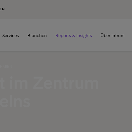
GEN
Services
Branchen
Reports & Insights
Über Intrum
 HABEN
it im Zentrum
elns