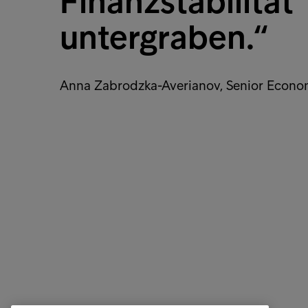
Finanzstabilität
untergraben.“
Anna Zabrodzka-Averianov, Senior Econom
Über Intrum Deutschland
Service
Business Lösungen
Forderu
Branchen
Nationa
Business Kontakt
Internat