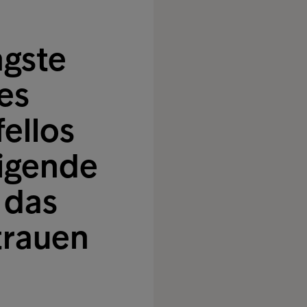
ngste
es
ellos
eigende
 das
trauen