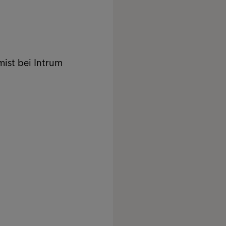
ist bei Intrum
s für Unternehmen
Kon
ngsmanagement
Zah
les Forderungsmanagement
Jetz
ionales Forderungsmanagement
Wha