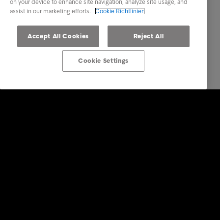
on your device to enhance site navigation, analyze site usage, and
assist in our marketing efforts.
Cookie Richtlinien
Accept All Cookies
Reject All
Cookie Settings
Über Intrum Deutschland
Business Lösungen
Branchen