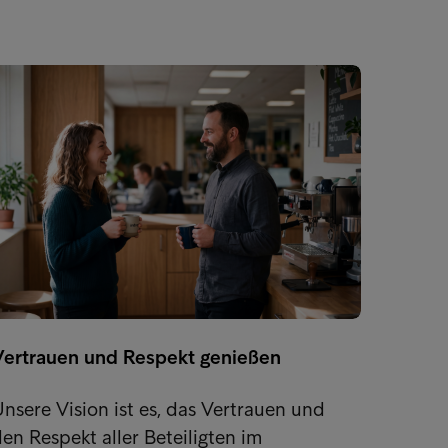
Faire
Vertrauen und Respekt genießen
Wir ha
solide
nsere Vision ist es, das Vertrauen und
Grundl
en Respekt aller Beteiligten im