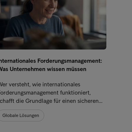
Internationales Forderungsmanagement:
Nachh
Was Unternehmen wissen müssen
Intrum
er versteht, wie internationales
Zahlun
Forderungsmanagement funktioniert,
unsere
chafft die Grundlage für einen sicheren…
Nachh
Globale Lösungen