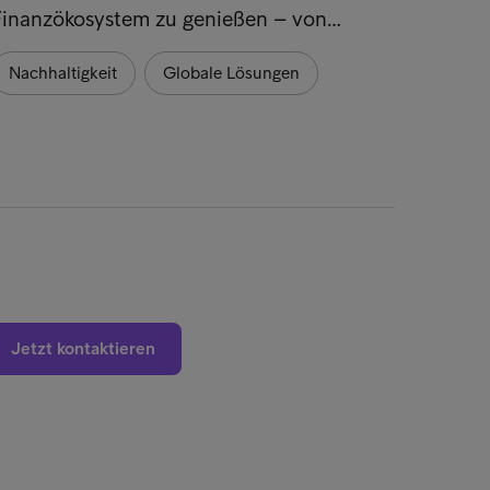
Finanzökosystem zu genießen – von…
Nachh
Nachhaltigkeit
Globale Lösungen
Globa
Jetzt kontaktieren